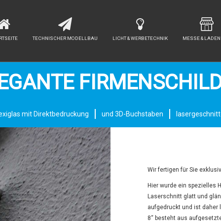
RTSEITE
TECHNISCHER MODELLBAU
LICHT & WERBETECHNIK
MESSE & LADE
EGANTE FIRMENSCHIL
exiglas mit Direktbedruckung
und 3D-Buchstaben
lasergeschnit
Wir fertigen für Sie exklus
Hier wurde ein spezielles 
Laserschnitt glatt und glän
aufgedruckt und ist daher 
8“ besteht aus aufgesetzt