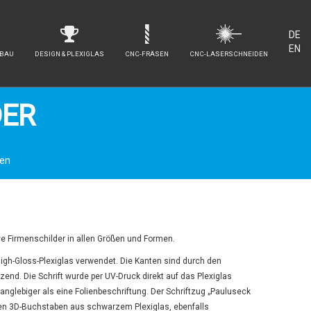
DE
EN
NBAU
DESIGN & PLEXIGLAS
CNC-FRÄSEN
CNC-LASERSCHNEIDEN
DER
ten
ive Firmenschilder in allen Größen und Formen.
High-Gloss-Plexiglas verwendet. Die Kanten sind durch den
zend. Die Schrift wurde per UV-Druck direkt auf das Plexiglas
langlebiger als eine Folienbeschriftung. Der Schriftzug „Pauluseck
en 3D-Buchstaben aus schwarzem Plexiglas, ebenfalls