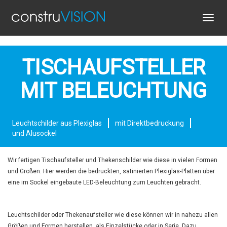
Toggl
navig
TISCHAUFSTELLER
MIT BELEUCHTUNG
Leuchtschilder aus Plexiglas
mit Direktbedruckung
und Alusockel
Wir fertigen Tischaufsteller und Thekenschilder wie diese in vielen Formen
und Größen. Hier werden die bedruckten, satinierten Plexiglas-Platten über
eine im Sockel eingebaute LED-Beleuchtung zum Leuchten gebracht.
Leuchtschilder oder Thekenaufsteller wie diese können wir in nahezu allen
Größen und Formen herstellen, als Einzelstücke oder in Serie. Dazu