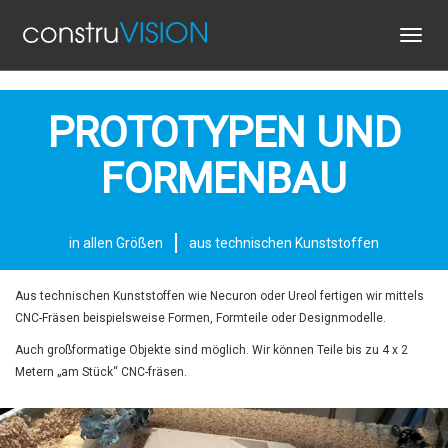
Toggl
navig
PROTOTYPEN UND
FORMENBAU
in allen Größen
aus technischen Kunststoffen
Aus technischen Kunststoffen wie Necuron oder Ureol fertigen wir mittels
CNC-Fräsen beispielsweise Formen, Formteile oder Designmodelle.
Auch großformatige Objekte sind möglich. Wir können Teile bis zu 4 x 2
Metern „am Stück“ CNC-fräsen.