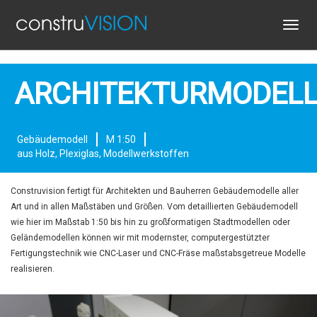
Toggl
navig
ARCHITEKTURMODELL
Gebäudemodell
M 1:50
aus Holz, Plexiglas, Modellwerkstoffen
Construvision fertigt für Architekten und Bauherren Gebäudemodelle aller
Art und in allen Maßstäben und Größen. Vom detaillierten Gebäudemodell
wie hier im Maßstab 1:50 bis hin zu großformatigen Stadtmodellen oder
Geländemodellen können wir mit modernster, computergestützter
Fertigungstechnik wie CNC-Laser und CNC-Fräse maßstabsgetreue Modelle
realisieren.