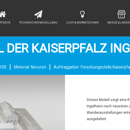
RTSEITE
TECHNISCHER MODELLBAU
LICHT & WERBETECHNIK
MESSE & LADE
 DER KAISERPFALZ IN
:100
Material: Necuron
Auftraggeber: Forschungsstelle Kaiserpfa
Dieses Modell zeigt eine 
Ingelheim nach neuesten 
Wanderausstellungen entw
ausgeliefert.