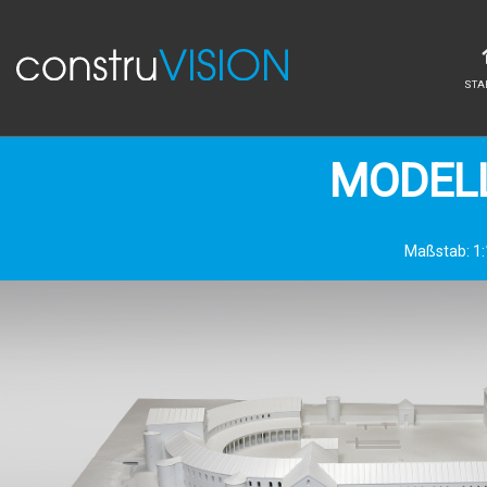
STA
MODELL
Maßstab: 1