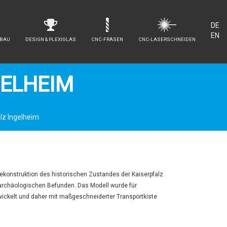
DE
EN
NBAU
DESIGN & PLEXIGLAS
CNC-FRÄSEN
CNC-LASERSCHNEIDEN
GELHEIM
lz Ingelheim
Rekonstruktion des historischen Zustandes der Kaiserpfalz
archäologischen Befunden. Das Modell wurde für
ickelt und daher mit maßgeschneiderter Transportkiste