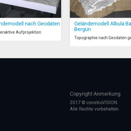
ndemodell nach Geodaten
Geländemodell Albula B
Bergün
teraktive Aufprojektion
Topographie nach Geodaten g
Copyright Anmerkung
2017 © construVISION.
Alle Rechte vorbehalten.