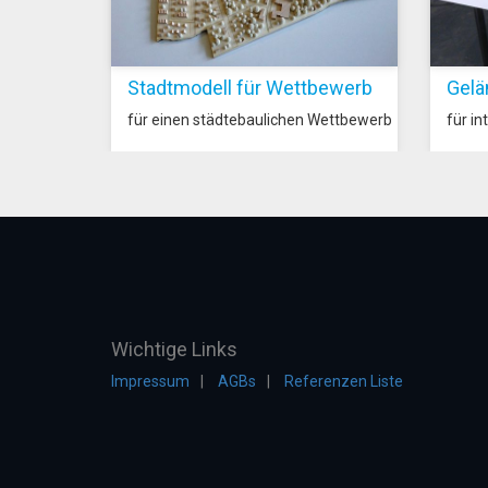
Stadtmodell für Wettbewerb
Gelä
für einen städtebaulichen Wettbewerb
für in
Wichtige Links
Impressum
AGBs
Referenzen Liste