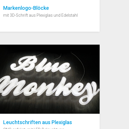
Markenlogo-Blöcke
mit 3D-Schrift aus Plexiglas und Edelstahl
Leuchtschriften aus Plexiglas