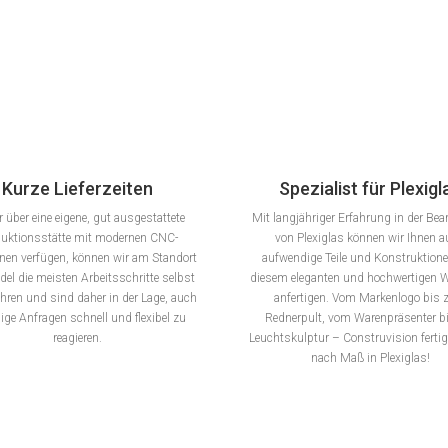
Kurze Lieferzeiten
Spezialist für Plexigl
r über eine eigene, gut ausgestattete
Mit langjähriger Erfahrung in der Bea
duktionsstätte mit modernen CNC-
von Plexiglas können wir Ihnen 
en verfügen, können wir am Standort
aufwendige Teile und Konstruktion
del die meisten Arbeitsschritte selbst
diesem eleganten und hochwertigen W
hren und sind daher in der Lage, auch
anfertigen. Vom Markenlogo bis
lige Anfragen schnell und flexibel zu
Rednerpult, vom Warenpräsenter bi
reagieren.
Leuchtskulptur – Construvision ferti
nach Maß in Plexiglas!