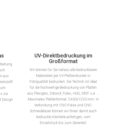
as
UV-Direktbedruckung im
Großformat
rbeitung
Wir können für Sie nahezu alle bedruckbaren
auch
Materialien per UV-Plattendrucker in
en aus
Fotoqualität bedrucken. Die Technik ist ideal
erkstoff
für die hochwertige Bedruckung von Platten
 zum
aus Plexiglas, Dibond, Forex, Holz, MDF u.ä. ...
s zur
Maximales Plattenformat: 2400x1250 mm. In
gt Design
Verbindung mit CNC-Fräse und CNC-
Schneidelaser können wir Ihnen damit auch
bedruckte Kleinteile anfertigen, vom
Einzelstück bis zum Serienteil.