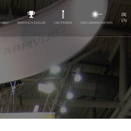
DE
EN
DENBAU
DESIGN & PLEXIGLAS
CNC-FRÄSEN
CNC-LASERSCHNEIDEN