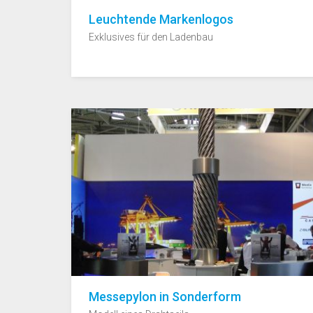
Leuchtende Markenlogos
Exklusives für den Ladenbau
Messepylon in Sonderform