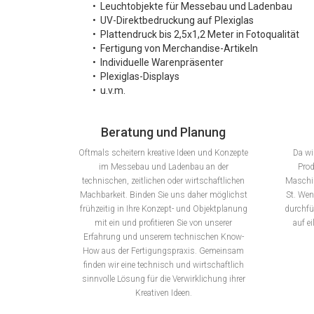
• Leuchtobjekte für Messebau und Ladenbau
• UV-Direktbedruckung auf Plexiglas
• Plattendruck bis 2,5x1,2 Meter in Fotoqualität
• Fertigung von Merchandise-Artikeln
• Individuelle Warenpräsenter
• Plexiglas-Displays
• u.v.m.
Beratung und Planung
Oftmals scheitern kreative Ideen und Konzepte
Da wi
im Messebau und Ladenbau an der
Pro
technischen, zeitlichen oder wirtschaftlichen
Maschin
Machbarkeit. Binden Sie uns daher möglichst
St. Wen
frühzeitig in Ihre Konzept- und Objektplanung
durchfü
mit ein und profitieren Sie von unserer
auf ei
Erfahrung und unserem technischen Know-
How aus der Fertigungspraxis. Gemeinsam
finden wir eine technisch und wirtschaftlich
sinnvolle Lösung für die Verwirklichung ihrer
Kreativen Ideen.