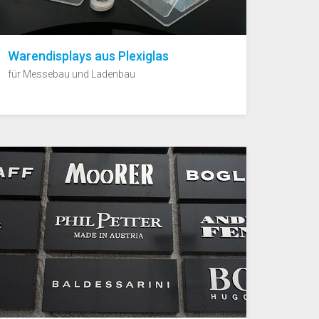
Warendisplays aus Plexiglas
für Messebau und Ladenbau