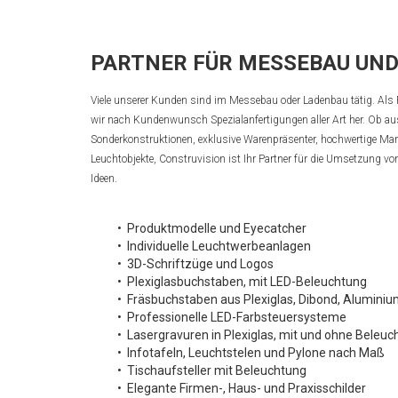
PARTNER FÜR MESSEBAU UN
Viele unserer Kunden sind im Messebau oder Ladenbau tätig. Als F
wir nach Kundenwunsch Spezialanfertigungen aller Art her. Ob a
Sonderkonstruktionen, exklusive Warenpräsenter, hochwertige Ma
Leuchtobjekte, Construvision ist Ihr Partner für die Umsetzung vo
Ideen.
• Produktmodelle und Eyecatcher
• Individuelle Leuchtwerbeanlagen
• 3D-Schriftzüge und Logos
• Plexiglasbuchstaben, mit LED-Beleuchtung
• Fräsbuchstaben aus Plexiglas, Dibond, Aluminium
• Professionelle LED-Farbsteuersysteme
• Lasergravuren in Plexiglas, mit und ohne Beleuc
• Infotafeln, Leuchtstelen und Pylone nach Maß
• Tischaufsteller mit Beleuchtung
• Elegante Firmen-, Haus- und Praxisschilder